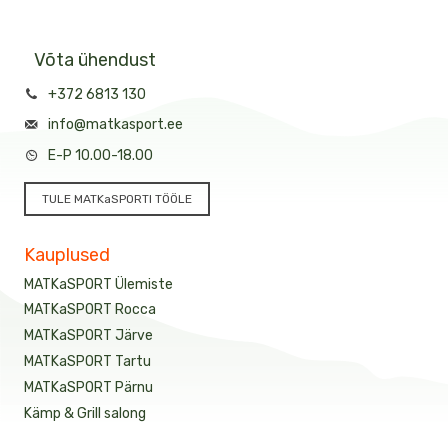
Võta ühendust
+372 6813 130
info@matkasport.ee
E-P 10.00-18.00
TULE MATKaSPORTI TÖÖLE
Kauplused
MATKaSPORT Ülemiste
MATKaSPORT Rocca
MATKaSPORT Järve
MATKaSPORT Tartu
MATKaSPORT Pärnu
Kämp & Grill salong