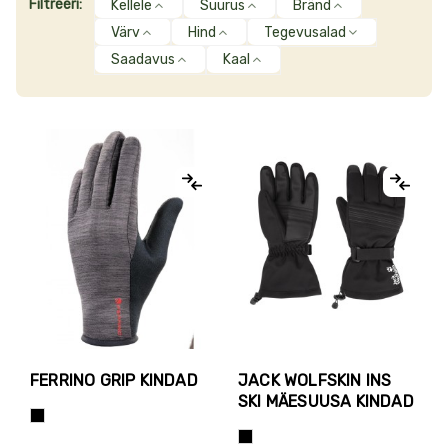
Filtreeri:
Kellele
Suurus
Bränd
Värv
Hind
Tegevusalad
Saadavus
Kaal
FERRINO GRIP KINDAD
JACK WOLFSKIN INS
SKI MÄESUUSA KINDAD
Tumehall+Must
Must