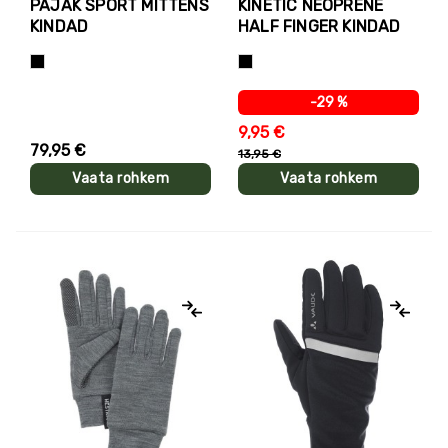
PAJAK SPORT MITTENS
KINETIC NEOPRENE
KINDAD
HALF FINGER KINDAD
Must
Must
-29 %
9,95 €
79,95 €
13,95 €
Vaata rohkem
Vaata rohkem