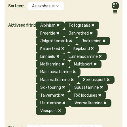
Tooted
suusakindad,
sulekindad,
rattakindad, matkakindad, ronimiskindad,
Sorteeri:
Asjakohasus
neopreenkindad veespordi harrastajatele ja palju muud. Esindatud
on tuntud brändid nagu Ferrino, Hestra, Jack Wolfskin, La Sportiva,
Pajak Sport, TrollKids ja Vaude. Tutvu kinnaste valikuga ja küsi
Aktiivsed filtrid
Alpinism
✖
Fotograafia
✖
julgelt nõu!
Freeride
✖
Jahiretked
✖
Jalgrattamatk
✖
Jooksmine
✖
Kalaretked
✖
Kepikõnd
✖
Linnaelu
✖
Lumelaudamine
✖
Matkamine
✖
Multisport
✖
Mäesuusatamine
✖
Mägimatkamine
✖
Seiklussport
✖
Ski-touring
✖
Suusatamine
✖
Talvematk
✖
Töö looduses
✖
Uisutamine
✖
Veematkamine
✖
Veesport
✖