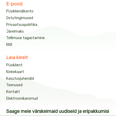
E-pood
Püsikliendikonto
Ostutingimused
Privaatsuspoliitika
Järelmaks
Tellimuse tagastamine
KKK
Leia kiirelt
Püsiklient
Kinkekaart
Kasutusjuhendid
Teenused
Kontakt
Elektroonikaromud
Saage meie värskeimaid uudiseid ja eripakkumisi