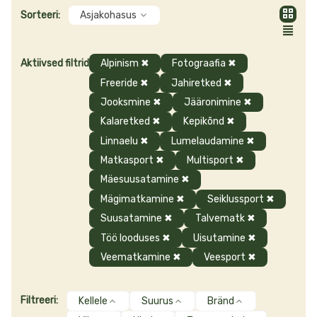
Tooted
suusakindad,
sulekindad,
rattakindad, matkakindad, ronimiskindad,
Sorteeri:
Asjakohasus
neopreenkindad veespordi harrastajatele ja palju muud. Esindatud
on tuntud brändid nagu Ferrino, Hestra, Jack Wolfskin, La Sportiva,
Pajak Sport, TrollKids ja Vaude. Tutvu kinnaste valikuga ja küsi
Aktiivsed filtrid
Alpinism
✖
Fotograafia
✖
julgelt nõu!
Freeride
✖
Jahiretked
✖
Jooksmine
✖
Jääronimine
✖
Kalaretked
✖
Kepikõnd
✖
Linnaelu
✖
Lumelaudamine
✖
Matkasport
✖
Multisport
✖
Mäesuusatamine
✖
Mägimatkamine
✖
Seiklussport
✖
Suusatamine
✖
Talvematk
✖
Töö looduses
✖
Uisutamine
✖
Veematkamine
✖
Veesport
✖
Filtreeri:
Kellele
Suurus
Bränd