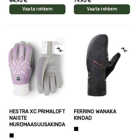
44,95 €
79,95 €
Vaata rohkem
Vaata rohkem
HESTRA XC PRIMALOFT
FERRINO WANAKA
NAISTE
KINDAD
MURDMAASUUSAKINDAD
Must
Helelilla