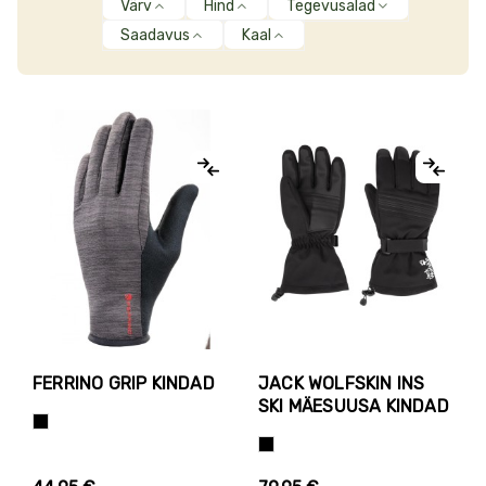
Värv
Hind
Tegevusalad
Saadavus
Kaal
FERRINO GRIP KINDAD
JACK WOLFSKIN INS
SKI MÄESUUSA KINDAD
Tumehall+Must
Must