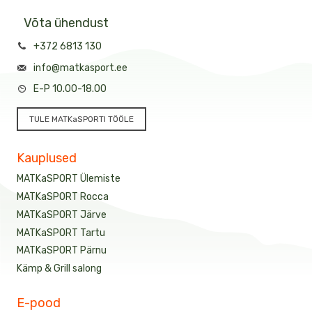
Võta ühendust
+372 6813 130
info@matkasport.ee
E-P 10.00-18.00
TULE MATKaSPORTI TÖÖLE
Kauplused
MATKaSPORT Ülemiste
MATKaSPORT Rocca
MATKaSPORT Järve
MATKaSPORT Tartu
MATKaSPORT Pärnu
Kämp & Grill salong
E-pood