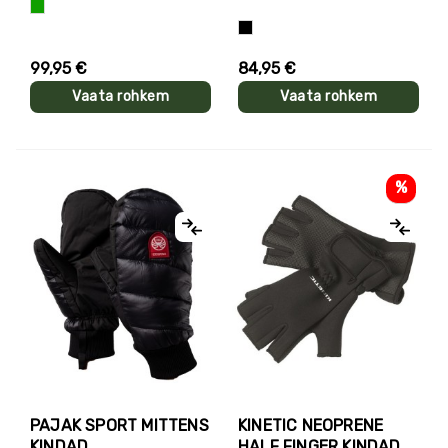
Roheline
Must
99,95 €
84,95 €
Vaata rohkem
Vaata rohkem
%
PAJAK SPORT MITTENS
KINETIC NEOPRENE
KINDAD
HALF FINGER KINDAD