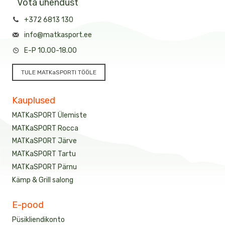
Võta ühendust
+372 6813 130
info@matkasport.ee
E-P 10.00-18.00
TULE MATKaSPORTI TÖÖLE
Kauplused
MATKaSPORT Ülemiste
MATKaSPORT Rocca
MATKaSPORT Järve
MATKaSPORT Tartu
MATKaSPORT Pärnu
Kämp & Grill salong
E-pood
Püsikliendikonto