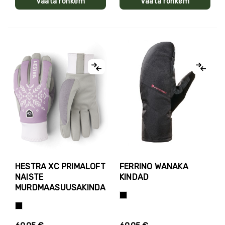
Vaata rohkem
Vaata rohkem
HESTRA XC PRIMALOFT
FERRINO WANAKA
NAISTE
KINDAD
MURDMAASUUSAKINDAD
Must
Helelilla