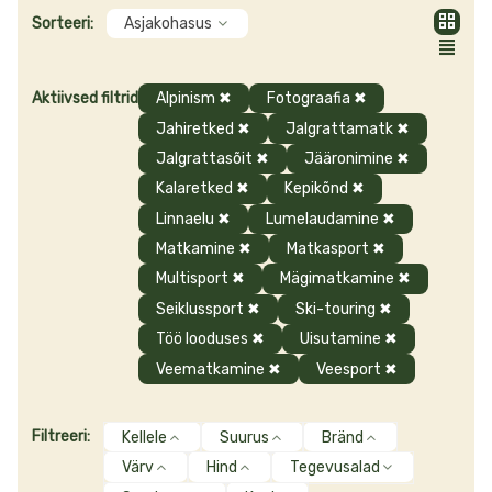
Tooted
suusakindad,
sulekindad,
rattakindad, matkakindad, ronimiskindad,
Sorteeri:
Asjakohasus
neopreenkindad veespordi harrastajatele ja palju muud. Esindatud
on tuntud brändid nagu Ferrino, Hestra, Jack Wolfskin, La Sportiva,
Pajak Sport, TrollKids ja Vaude. Tutvu kinnaste valikuga ja küsi
Aktiivsed filtrid
Alpinism
✖
Fotograafia
✖
julgelt nõu!
Jahiretked
✖
Jalgrattamatk
✖
Jalgrattasõit
✖
Jääronimine
✖
Kalaretked
✖
Kepikõnd
✖
Linnaelu
✖
Lumelaudamine
✖
Matkamine
✖
Matkasport
✖
Multisport
✖
Mägimatkamine
✖
Seiklussport
✖
Ski-touring
✖
Töö looduses
✖
Uisutamine
✖
Veematkamine
✖
Veesport
✖
Filtreeri:
Kellele
Suurus
Bränd
Värv
Hind
Tegevusalad