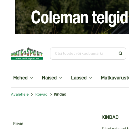
i
Ots
Mehed
Naised
Lapsed
Matkavarust
>
>
Avalehele
Rõivad
Kindad
KINDAD
Fliisid
Käed vajavad k