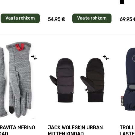
Must
Vaata rohkem
Vaata rohkem
54,95 €
69,95 
RAVITA MERINO
JACK WOLFSKIN URBAN
TROLL
NDAD
MITTEN KINDAD
LASTE