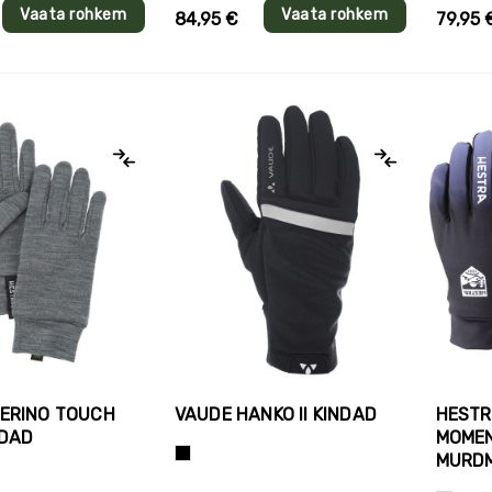
Vaata rohkem
Vaata rohkem
84,95 €
79,95 
ERINO TOUCH
VAUDE HANKO II KINDAD
HESTR
NDAD
MOME
Süsimust
MURD