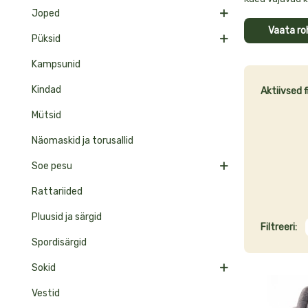
Joped
oluline osa nii
aastaaegadeks 
Vaata r
Püksid
neopreenkindad
TrollKids ja Vau
Kampsunid
Toote
Kindad
Aktiivsed fi
Mütsid
Näomaskid ja torusallid
Soe pesu
Rattariided
Pluusid ja särgid
Filtreeri:
Spordisärgid
Sokid
Vestid