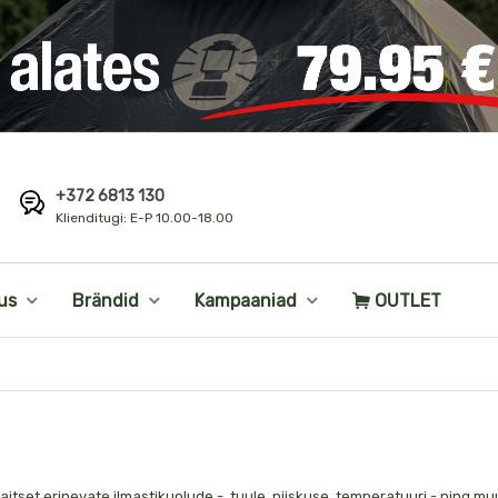
+372 6813 130
i
Klienditugi: E-P 10.00-18.00
us
Brändid
Kampaaniad
OUTLET
aitset erinevate ilmastikuolude -
tuule, niiskuse, temperatuuri
-
ning muu