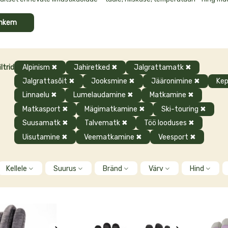
 matka- kui kui ka igapäevariietusest. Meie valikust leiad laia valiku naist
ja tegevusteks. Sealhulgas on valikus soojad talvekindad, suusakindad
ohkem
 veespordi harrastajatele ja palju muud. Esindatud on tuntud brändid nag
de. Tutvu kinnaste valikuga ja küsi julgelt nõu!
d
ltrid
Alpinism
✖
Jahiretked
✖
Jalgrattamatk
✖
Jalgrattasõit
✖
Jooksmine
✖
Jääronimine
✖
Kep
Linnaelu
✖
Lumelaudamine
✖
Matkamine
✖
Matkasport
✖
Mägimatkamine
✖
Ski-touring
✖
Suusamatk
✖
Talvematk
✖
Töö looduses
✖
Uisutamine
✖
Veematkamine
✖
Veesport
✖
Kellele
Suurus
Bränd
Värv
Hind