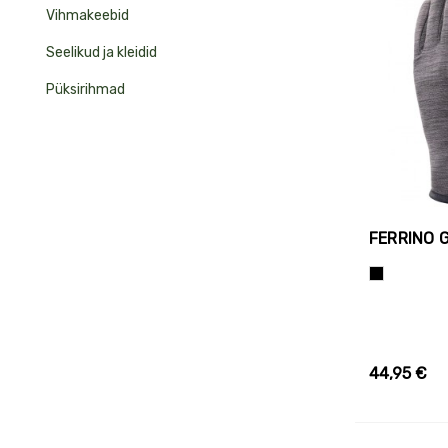
Vihmakeebid
Seelikud ja kleidid
Püksirihmad
FERRINO 
Tumehall+M
44,95 €