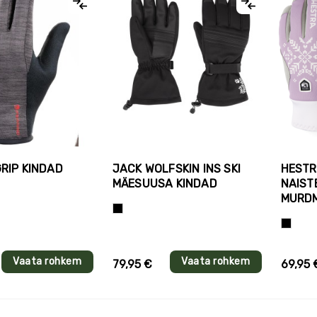
GRIP KINDAD
JACK WOLFSKIN INS SKI
HESTR
MÄESUUSA KINDAD
NAIST
ust
MURD
Must
Helelilla
Vaata rohkem
Vaata rohkem
79,95 €
69,95 