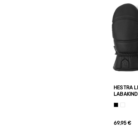
HESTRA L
LABAKIN
Must
Valge
69,95 €