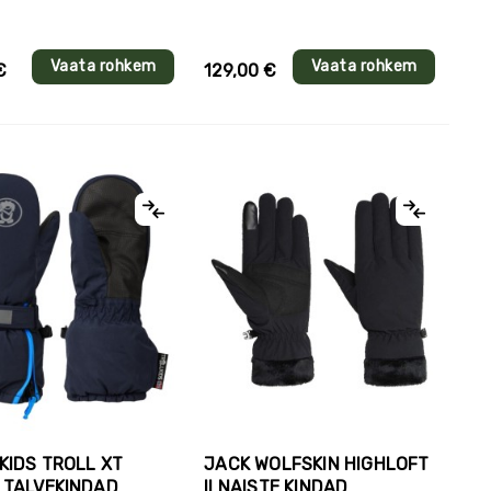
Vaata rohkem
Vaata rohkem
€
129,00 €
KIDS TROLL XT
JACK WOLFSKIN HIGHLOFT
 TALVEKINDAD
II NAISTE KINDAD