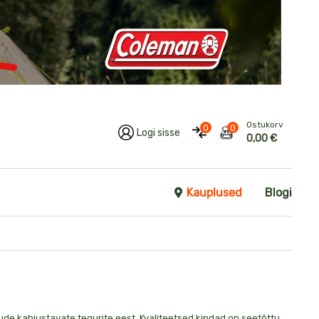
Ostukorv
0
0
Logi sisse
0,00 €
Kauplused
Blogi
de kahjustavate tegurite eest. Kvaliteetsed k
indad on seetõttu