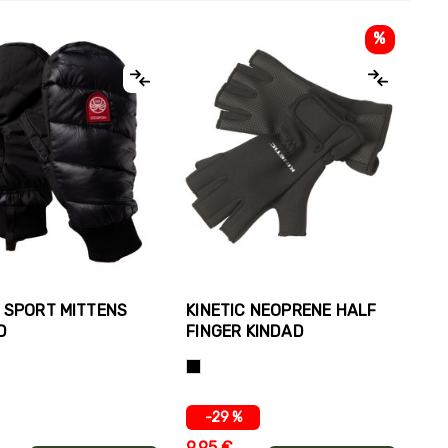
%
 SPORT MITTENS
KINETIC NEOPRENE HALF
D
FINGER KINDAD
Must
-29 %
9,95 €