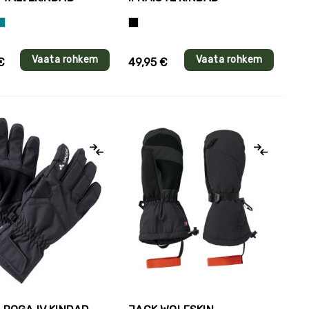
esinine
ürkiissinine
Must
Vaata rohkem
Vaata rohkem
€
49,95 €