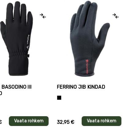
 BASODINO III
FERRINO JIB KINDAD
D
Must
Vaata rohkem
Vaata rohkem
€
32,95 €