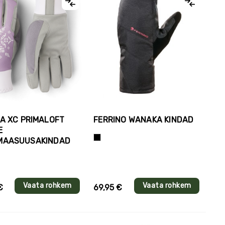
A XC PRIMALOFT
FERRINO WANAKA KINDAD
E
Must
MAASUUSAKINDAD
Vaata rohkem
Vaata rohkem
€
69,95 €