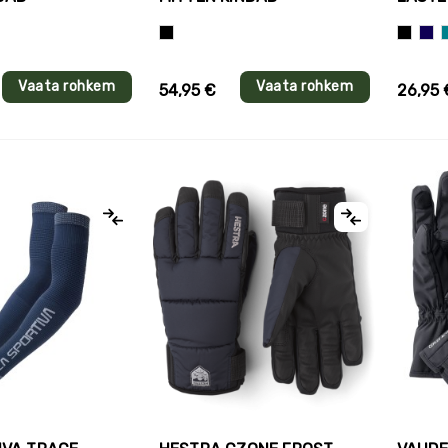
Must
Must
Tum
T
Vaata rohkem
Vaata rohkem
54,95 €
26,95 