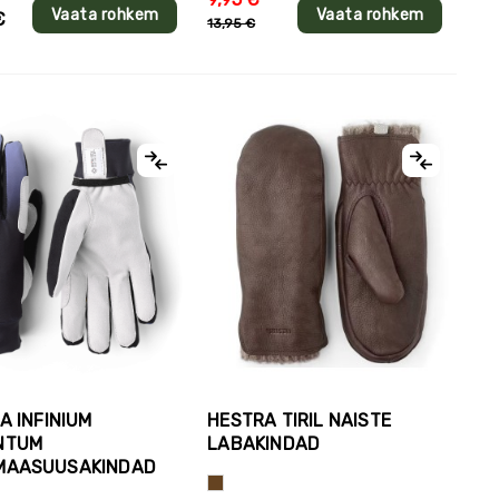
Vaata rohkem
Vaata rohkem
€
13,95 €
A INFINIUM
HESTRA TIRIL NAISTE
NTUM
LABAKINDAD
MAASUUSAKINDAD
Pruun