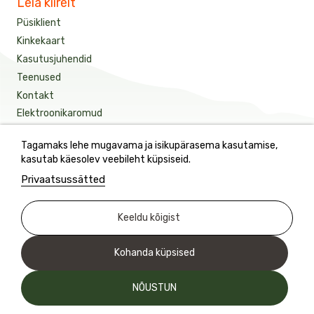
Leia kiirelt
Püsiklient
Kinkekaart
Kasutusjuhendid
Teenused
Kontakt
Elektroonikaromud
Tagamaks lehe mugavama ja isikupärasema kasutamise,
Saage meie värskeimaid uudiseid ja eripakkumisi
kasutab käesolev veebileht küpsiseid.
Privaatsussätted
See sait on kaitstud reCAPTCHA-ga.
Keeldu kõigist
Kohanda küpsised
NÕUSTUN