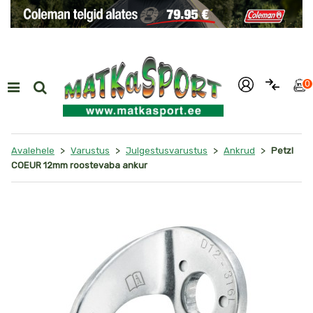
i
0
>
>
>
>
Avalehele
Varustus
Julgestusvarustus
Ankrud
Petzl
COEUR 12mm roostevaba ankur