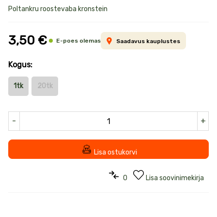
Toote
Poltankru roostevaba kronstein
informatsioon
3,50 €
E-poes olemas
Saadavus kauplustes
Kogus:
1tk
20tk
-
+
Lisa ostukorvi
0
Lisa soovinimekirja