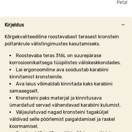
Petzl
Kirjeldus
Kõrgekvaliteediline roostevabast terasest kronstein
poltankrule välistingimustes kasutamiseks.
Roostevaba teras 316L on suurepärase
korrosioonikaitsega
tüüpilistes väliskeskkondades
.
Lai ergonoomiline ava soodustab karabiini
kinnitamist kronsteinile.
Ava laius võimaldab kinnitada kaks karabiini
samaaegselt.
Kronsteini paks materjal ja kinnitusava
ümardatud servad vähendavad karabiini kulumist.
Väljaulatuvad nagad kronsteini tagaküljel
väldivad selle pöörlemist paigaldamisel ja raskel
koormamisel.