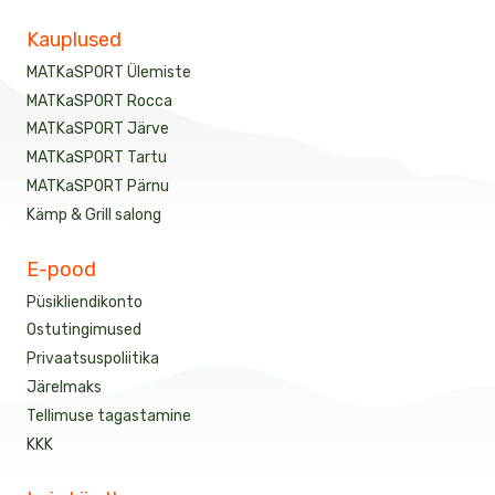
Kauplused
MATKaSPORT Ülemiste
MATKaSPORT Rocca
MATKaSPORT Järve
MATKaSPORT Tartu
MATKaSPORT Pärnu
Kämp & Grill salong
E-pood
Püsikliendikonto
Ostutingimused
Privaatsuspoliitika
Järelmaks
Tellimuse tagastamine
KKK