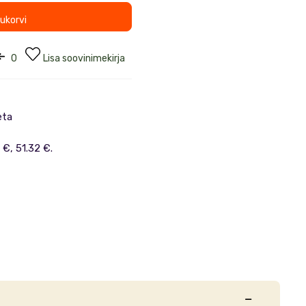
tukorvi
0
Lisa soovinimekirja
eta
 €, 51.32 €.