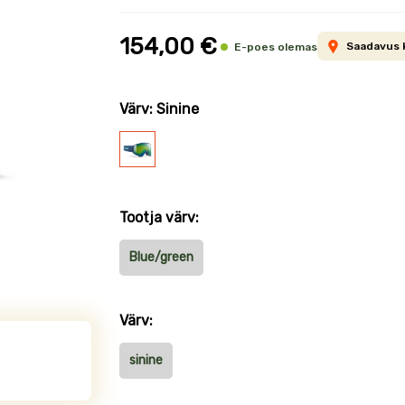
informatsioon
154,00 €
Saadavus 
E-poes olemas
Värv: Sinine
Sinine
Tootja värv:
Blue/green
Värv:
sinine