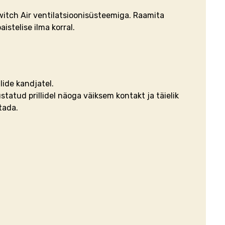
Switch Air ventilatsioonisüsteemiga. Raamita
istelise ilma korral.
lide kandjatel.
tatud prillidel näoga väiksem kontakt ja täielik
itada.