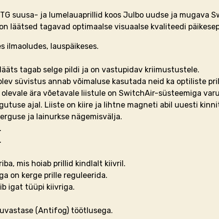
T OTG suusa- ja lumelauaprillid koos Julbo uudse ja mugava 
ron läätsed tagavad optimaalse visuaalse kvaliteedi päikesepa
 ilmaoludes, lauspäikeses.
äts tagab selge pildi ja on vastupidav kriimustustele.
olev süvistus annab võimaluse kasutada neid ka optiliste pril
olevale ära võetavale liistule on SwitchAir-süsteemiga varus
utuse ajal. Liiste on kiire ja lihtne magneti abil uuesti kinn
kerguse ja lainurkse nägemisvälja.
.
.
, mis hoiab prillid kindlalt kiivril.
ga on kerge prille reguleerida.
b igat tüüpi kiivriga.
duvastase (Antifog) töötlusega.