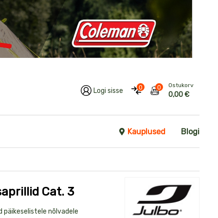
Ostukorv
0
0
Logi sisse
0,00 €
Kauplused
Blogi
rillid Cat. 3
d päikeselistele nõlvadele