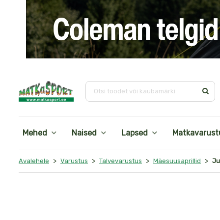
i
Ots
Mehed
Naised
Lapsed
Matkavarust
>
>
>
>
Avalehele
Varustus
Talvevarustus
Mäesuusaprillid
Ju