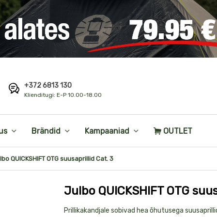
+372 6813 130
i
Klienditugi: E-P 10.00-18.00
us
Brändid
Kampaaniad
OUTLET
lbo QUICKSHIFT OTG suusaprillid Cat. 3
Julbo QUICKSHIFT OTG suusap
Toote
Prillikakandjale sobivad hea õhutusega suusaprilli