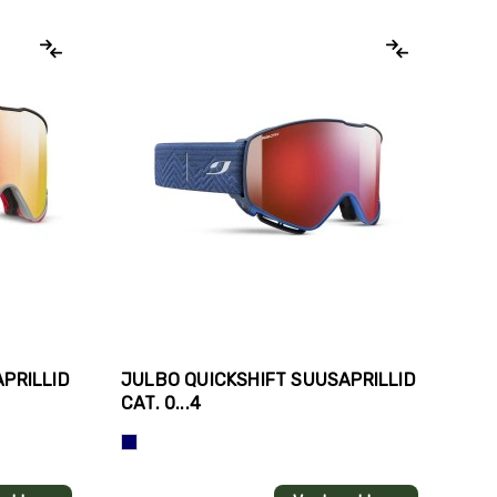
PRILLID
JULBO QUICKSHIFT SUUSAPRILLID
JU
CAT. 0...4
SUU
Sinine
Mus