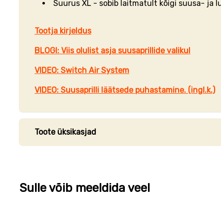
Suurus XL - sobib laitmatult kõigi suusa- ja l
Tootja kirjeldus
BLOGI: Viis olulist asja suusaprillide valikul
VIDEO: Switch Air System
VIDEO: Suusaprilli läätsede puhastamine. (ingl.k.)
Toote üksikasjad
Sulle võib meeldida veel