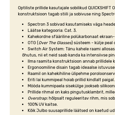
Optiliste prillide kasutajale sobilikud QUICKSHIF
konstruktsioon tagab stiili ja sobivuse ning Spect
Spectron 3 sobivad kasutamiseks väga heades
Läätse kategooria: Cat. 3.
Kahekordne sfääriline polükarbonaat ekraan-lä
OTG (
Over The Glasses
) süsteem - külje peal 
Switch Air System: Tänu kahele raami allosas 
õhutus, nii et neid saab kanda ka intensiivse ping
Ilma raamita konstruktsioon
annab prillidele 
Ergonoomiline disain tagab ideaalse istuvuse
Raamil on kahekihiline ülipehme poroloonserv
Eriti lai kummipeal hoiab prillid kindlalt paigal.
Mööda kummipaela sisekülge jookseb silikoonriba
Prillide rihmal on kaks pingutusklambrit, mille
Overstrap:
hõlpsalt reguleeritav rihm, mis sobi
100% UV kaitse.
Kõik Julbo suusaprillide läätsed on kaetud u