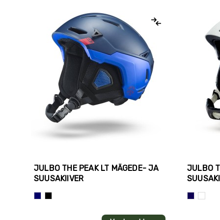
JULBO THE PEAK LT MÄGEDE- JA
JULBO T
SUUSAKIIVER
SUUSAKI
Sinine
must+valge
Tumesinin
Valge