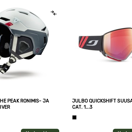
HE PEAK RONIMIS- JA
JULBO QUICKSHIFT SUUSA
IVER
CAT. 1...3
e
Must+punane