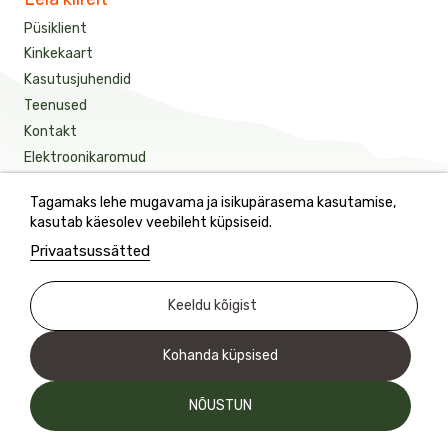
Püsiklient
Kinkekaart
Kasutusjuhendid
Teenused
Kontakt
Elektroonikaromud
Tagamaks lehe mugavama ja isikupärasema kasutamise,
Saage meie värskeimaid uudiseid ja eripakkumisi
kasutab käesolev veebileht küpsiseid.
Privaatsussätted
See sait on kaitstud reCAPTCHA-ga.
Keeldu kõigist
Kohanda küpsised
NÕUSTUN