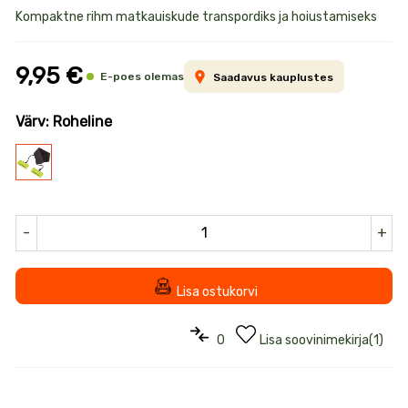
Toote
Kompaktne rihm matkauiskude transpordiks ja hoiustamiseks
informatsioon
9,95 €
E-poes olemas
Saadavus kauplustes
Värv: Roheline
Roheline
-
+
Lisa ostukorvi
0
Lisa soovinimekirja
(
1
)