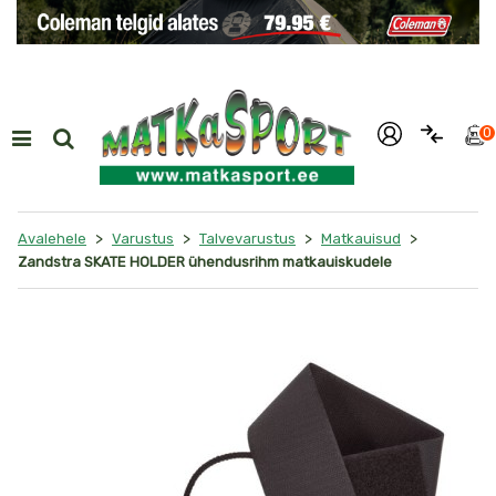
i
0
>
>
>
>
Avalehele
Varustus
Talvevarustus
Matkauisud
Zandstra SKATE HOLDER ühendusrihm matkauiskudele