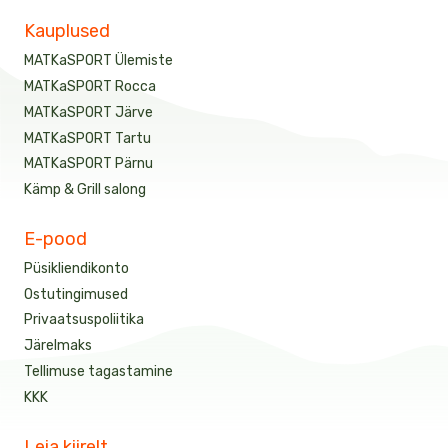
Kauplused
MATKaSPORT Ülemiste
MATKaSPORT Rocca
MATKaSPORT Järve
MATKaSPORT Tartu
MATKaSPORT Pärnu
Kämp & Grill salong
E-pood
Püsikliendikonto
Ostutingimused
Privaatsuspoliitika
Järelmaks
Tellimuse tagastamine
KKK
Leia kiirelt