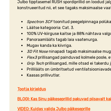
Julbo tipptasemel RUSH spordiprillid on loodud jalg
konstrueeritud nii, et see tagaks maksimaalse vaat
Spectron
3CF
toonitud peegelpinnaga polükar
Läätse kategooria: Cat. 3.
100% UV-kiirguse kaitse ja 88% nähtava valg
Panoraamlääts tagab laia vaatenurga.
Mugav kanda ka kiivriga.
3D Fit Nose
ninapadi tagab maksimaalse mugav
Flex3
prillisangad painduvad kolmele poole, 
Grip Tech
prillisangad, mille otsad ei takerd
Prillilääts on ümbritsetud ventilatsiooniavade
Kaasas prillivutlar.
Tootja kirjeldus
BLOGI: Kas Sinu päikeseprillid pakuvad piisavalt ka
VIDEO: Kuidas valida Julbo päikeseprille