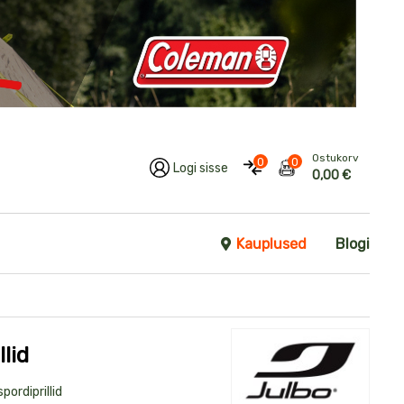
Ostukorv
0
0
Logi sisse
0,00 €
Kauplused
Blogi
lid
ordiprillid