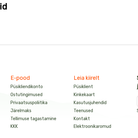
id
E-pood
Leia kiirelt
Püsikliendikonto
Püsiklient
Ostutingimused
Kinkekaart
Privaatsuspoliitika
Kasutusjuhendid
Järelmaks
Teenused
Tellimuse tagastamine
Kontakt
KKK
Elektroonikaromud