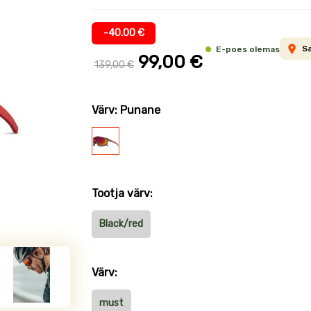
informatsioon
-40.00 €
S
E-poes olemas
99,00 €
139,00 €
Värv: Punane
Punane
Tootja värv:
Black/red
Värv:
must