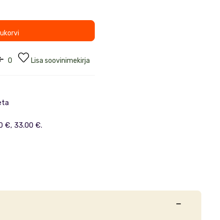
tukorvi
0
Lisa soovinimekirja
eta
0 €, 33.00 €.