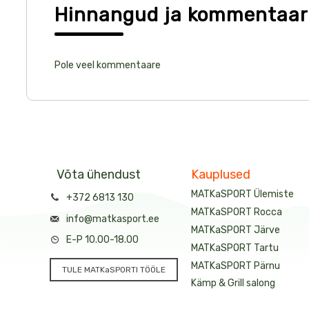
Hinnangud ja kommentaar
Pole veel kommentaare
Võta ühendust
Kauplused
MATKaSPORT Ülemiste
+372 6813 130
MATKaSPORT Rocca
info@matkasport.ee
MATKaSPORT Järve
E-P 10.00-18.00
MATKaSPORT Tartu
MATKaSPORT Pärnu
TULE MATKaSPORTI TÖÖLE
Kämp & Grill salong