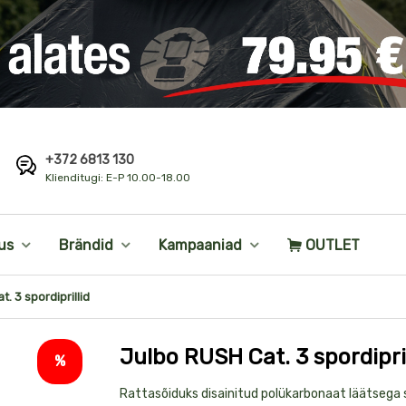
+372 6813 130
i
Klienditugi: E-P 10.00-18.00
us
Brändid
Kampaaniad
OUTLET
. 3 spordiprillid
Julbo RUSH Cat. 3 spordipril
%
Toote
Rattasõiduks disainitud polükarbonaat läätsega sp