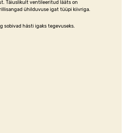
. Täiuslikult ventileeritud lääts on
llisangad ühilduvuse igat tüüpi kiivriga.
g sobivad hästi igaks tegevuseks.