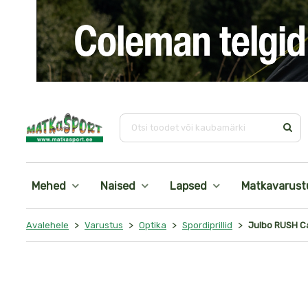
i
Ots
Mehed
Naised
Lapsed
Matkavarust
>
>
>
>
Avalehele
Varustus
Optika
Spordiprillid
Julbo RUSH Cat