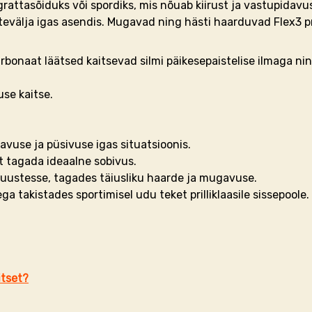
rattasõiduks või spordiks, mis nõuab kiirust ja vastupidavust
evälja igas asendis. Mugavad ning hästi haarduvad Flex3 pri
bonaat läätsed kaitsevad silmi päikesepaistelise ilmaga nin
use kaitse.
use ja püsivuse igas situatsioonis.
et tagada ideaalne sobivus.
u juustesse, tagades täiusliku haarde ja mugavuse.
ga takistades sportimisel udu teket prilliklaasile sissepoole.
itset?