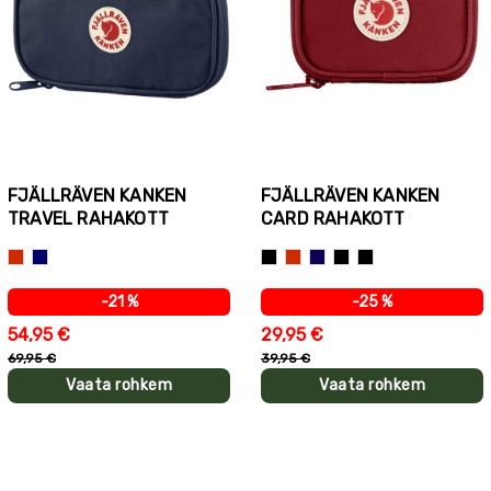
FJÄLLRÄVEN KANKEN
FJÄLLRÄVEN KANKEN
TRAVEL RAHAKOTT
CARD RAHAKOTT
Punane
Sinine
Must
Punane
Tumesinine
Tumekollane
Jääroheline
-21 %
-25 %
54,95 €
29,95 €
69,95 €
39,95 €
Vaata rohkem
Vaata rohkem