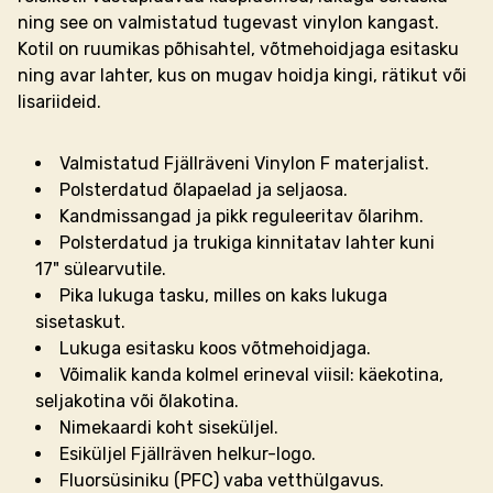
ning see on valmistatud tugevast vinylon kangast.
Kotil on ruumikas põhisahtel, võtmehoidjaga esitasku
ning avar lahter, kus on mugav hoidja kingi, rätikut või
lisariideid.
Valmistatud Fjällräveni Vinylon F materjalist.
Polsterdatud õlapaelad ja seljaosa.
Kandmissangad ja pikk reguleeritav õlarihm.
Polsterdatud ja trukiga kinnitatav lahter kuni
17" sülearvutile.
Pika lukuga tasku, milles on kaks lukuga
sisetaskut.
Lukuga esitasku koos võtmehoidjaga.
Võimalik kanda kolmel erineval viisil: käekotina,
seljakotina või õlakotina.
Nimekaardi koht siseküljel.
Esiküljel Fjällräven helkur-logo.
Fluorsüsiniku (PFC) vaba vetthülgavus.