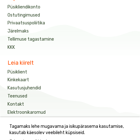
Püsikliendikonto
Ostutingimused
Privaatsuspoliitika
Järelmaks
Tellimuse tagastamine
KKK
Leia kiirelt
Püsiklient
Kinkekaart
Kasutusjuhendid
Teenused
Kontakt
Elektroonikaromud
Tagamaks lehe mugavama ja isikupärasema kasutamise,
Saage meie värskeimaid uudiseid ja eripakkumisi
kasutab käesolev veebileht küpsiseid.