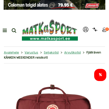
i
0
>
>
>
>
Avalehele
Varustus
Seljakotid
Arvutikotid
Fjällräven
KÅNKEN WEEKENDER reisikott
%