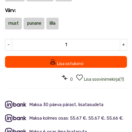
Värv:
must
punane
lilla
-
+
Lisa ostukorvi
0
Lisa soovinimekirja
(
1
)
Maksa 30 päeva pärast, lisatasudeta
Maksa kolmes osas: 55.67 €, 55.67 €, 55.66 €.
Maksa 6 osas ilma lisatasuta.