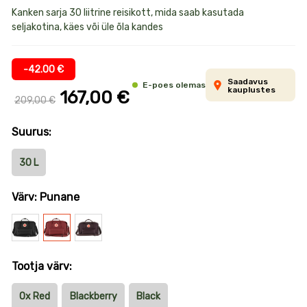
Toote
Kanken sarja 30 liitrine reisikott, mida saab kasutada
seljakotina, käes või üle õla kandes
informatsioon
-42.00 €
Saadavus
E-poes olemas
kauplustes
167,00 €
209,00 €
Suurus:
30 L
Värv: Punane
Must
Punane
Lilla
Tootja värv:
Ox Red
Blackberry
Black