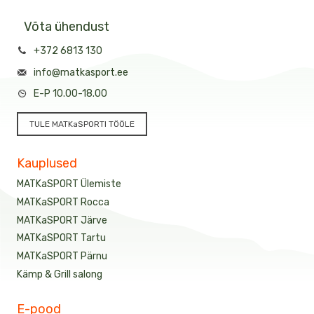
Võta ühendust
+372 6813 130
info@matkasport.ee
E-P 10.00-18.00
TULE MATKaSPORTI TÖÖLE
Kauplused
MATKaSPORT Ülemiste
MATKaSPORT Rocca
MATKaSPORT Järve
MATKaSPORT Tartu
MATKaSPORT Pärnu
Kämp & Grill salong
E-pood