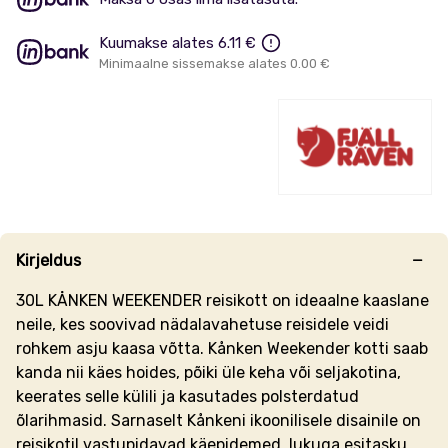
Kuumakse alates 6.11 €
Minimaalne sissemakse alates 0.00 €
Kirjeldus
30L KÅNKEN WEEKENDER reisikott on ideaalne kaaslane
neile, kes soovivad nädalavahetuse reisidele veidi
rohkem asju kaasa võtta. Kånken Weekender kotti saab
kanda nii käes hoides, põiki üle keha või seljakotina,
keerates selle külili ja kasutades polsterdatud
õlarihmasid. Sarnaselt Kånkeni ikoonilisele disainile on
reisikotil vastupidavad käepidemed, lukuga esitasku