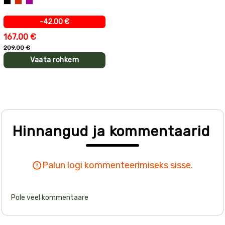
Must
Punane
Lilla
-42.00 €
167,00 €
209,00 €
Vaata rohkem
Hinnangud ja kommentaarid
Palun logi kommenteerimiseks sisse.
Pole veel kommentaare