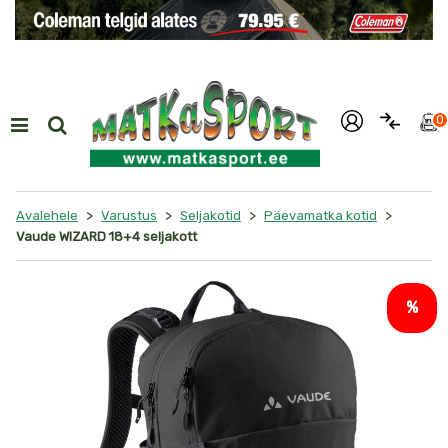
i
0
>
>
>
>
Avalehele
Varustus
Seljakotid
Päevamatka kotid
Vaude WIZARD 18+4 seljakott
%