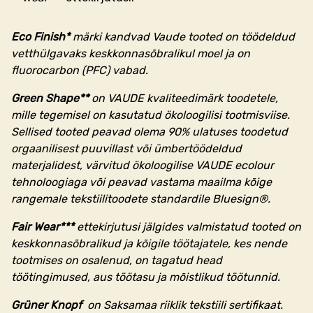
Eco Finish*
märki kandvad Vaude tooted on töödeldud
vetthülgavaks keskkonnasõbralikul moel ja on
fluorocarbon (PFC) vabad.
Green Shape**
on VAUDE kvaliteedimärk toodetele,
mille tegemisel on kasutatud ökoloogilisi tootmisviise.
Sellised tooted peavad olema 90% ulatuses toodetud
orgaanilisest puuvillast või ümbertöödeldud
materjalidest, värvitud ökoloogilise VAUDE ecolour
tehnoloogiaga või peavad vastama maailma kõige
rangemale tekstiilitoodete standardile Bluesign®.
Fair Wear***
ettekirjutusi jälgides valmistatud tooted on
keskkonnasõbralikud ja kõigile töötajatele, kes nende
tootmises on osalenud, on tagatud head
töötingimused, aus töötasu ja mõistlikud töötunnid.
Grüner Knopf
on Saksamaa riiklik tekstiili sertifikaat.