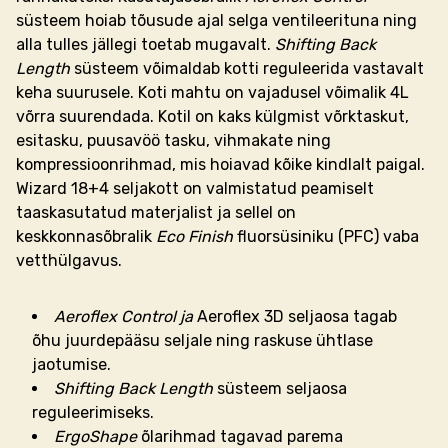
süsteem hoiab tõusude ajal selga ventileerituna ning
alla tulles jällegi toetab mugavalt.
Shifting Back
Length
süsteem võimaldab kotti reguleerida vastavalt
keha suurusele.
Koti mahtu on vajadusel võimalik 4L
võrra suurendada.
Kotil on kaks külgmist võrktaskut,
esitasku, puusavöö tasku, vihmakate ning
kompressioonrihmad, mis hoiavad kõike kindlalt paigal.
Wizard 18+4 seljakott on valmistatud peamiselt
taaskasutatud materjalist ja sellel on
keskkonnasõbralik
Eco Finish
fluorsüsiniku (PFC) vaba
vetthülgavus.
Aeroflex Control ja
Aeroflex 3D seljaosa tagab
õhu juurdepääsu seljale ning raskuse ühtlase
jaotumise.
Shifting Back Length
süsteem seljaosa
reguleerimiseks.
ErgoShape
õlarihmad tagavad parema