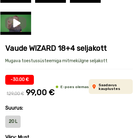
Vaude WIZARD 18+4 seljakott
Toote
Mugava toestussüsteemiga mitmekülgne seljakott
informatsioon
-30.00 €
Saadavus
E-poes olemas
kauplustes
99,00 €
129,00 €
Suurus:
20 L
Värv: Must