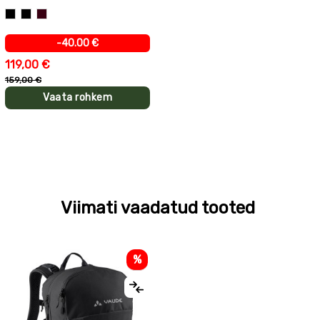
Must
Must+punane
Must+pruun
-40.00 €
119,00 €
159,00 €
Vaata rohkem
Viimati vaadatud tooted
%