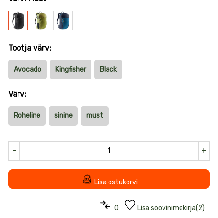
Must
Roheline
Tumesinine
Tootja värv:
Avocado
Kingfisher
Black
Värv:
Roheline
sinine
must
-
+
Lisa ostukorvi
0
Lisa soovinimekirja
(
2
)