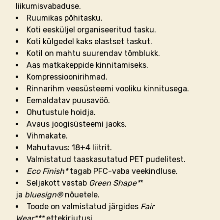
liikumisvabaduse.
Ruumikas põhitasku.
Koti eesküljel organiseeritud tasku.
Koti külgedel kaks elastset taskut.
Kotil on mahtu suurendav tõmblukk.
Aas matkakeppide kinnitamiseks.
Kompressioonirihmad.
Rinnarihm veesüsteemi vooliku kinnitusega.
Eemaldatav puusavöö.
Ohutustule hoidja.
Avaus joogisüsteemi jaoks.
Vihmakate.
Mahutavus: 18+4 liitrit.
Valmistatud taaskasutatud PET pudelitest.
Eco Finish*
tagab PFC-vaba veekindluse.
Seljakott vastab
Green Shape*
*
ja
bluesign®
nõuetele.
Toode on valmistatud järgides
Fair
Wear***
ettekirjutusi.