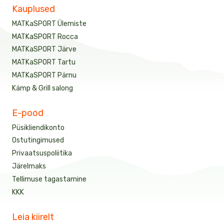
Kauplused
MATKaSPORT Ülemiste
MATKaSPORT Rocca
MATKaSPORT Järve
MATKaSPORT Tartu
MATKaSPORT Pärnu
Kämp & Grill salong
E-pood
Püsikliendikonto
Ostutingimused
Privaatsuspoliitika
Järelmaks
Tellimuse tagastamine
KKK
Leia kiirelt