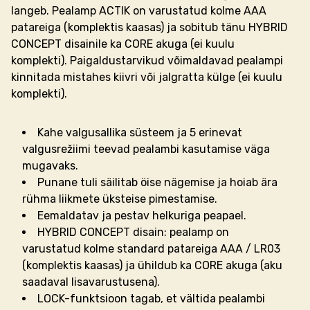
langeb. Pealamp ACTIK on varustatud kolme AAA
patareiga (komplektis kaasas) ja sobitub tänu HYBRID
CONCEPT disainile ka CORE akuga (ei kuulu
komplekti). Paigaldustarvikud võimaldavad pealampi
kinnitada mistahes kiivri või jalgratta külge (ei kuulu
komplekti).
Kahe valgusallika süsteem ja 5 erinevat
valgusrežiimi teevad pealambi kasutamise väga
mugavaks.
Punane tuli säilitab öise nägemise ja hoiab ära
rühma liikmete üksteise pimestamise.
Eemaldatav ja pestav helkuriga peapael.
HYBRID CONCEPT disain: pealamp on
varustatud kolme standard patareiga AAA / LR03
(komplektis kaasas) ja ühildub ka CORE akuga (aku
saadaval lisavarustusena).
LOCK-funktsioon tagab, et vältida pealambi