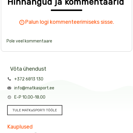
Hinnangud ja kommentaarid
Palun logi kommenteerimiseks sisse.
Pole veel kommentaare
Võta ühendust
+372 6813 130
info@matkasport.ee
E-P 10.00-18.00
TULE MATKaSPORTI TÖÖLE
Kauplused