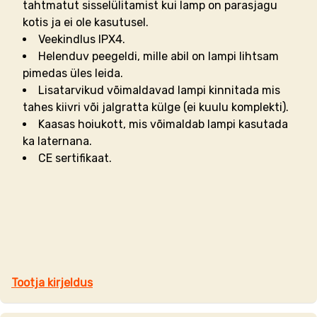
tahtmatut sisselülitamist kui lamp on parasjagu
kotis ja ei ole kasutusel.
Veekindlus IPX4.
Helenduv peegeldi, mille abil on lampi lihtsam
pimedas üles leida.
Lisatarvikud võimaldavad lampi kinnitada mis
tahes kiivri või jalgratta külge (ei kuulu komplekti).
Kaasas hoiukott, mis võimaldab lampi kasutada
ka laternana.
CE sertifikaat.
Tootja kirjeldus