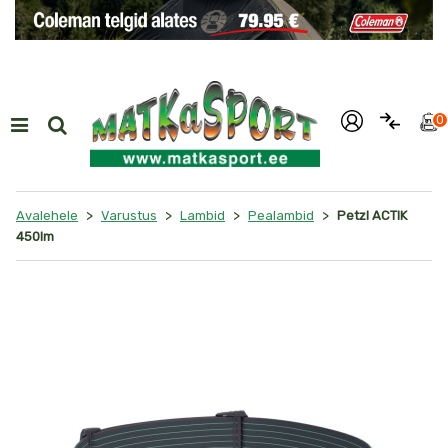
i
0
>
>
>
>
Avalehele
Varustus
Lambid
Pealambid
Petzl ACTIK
450lm