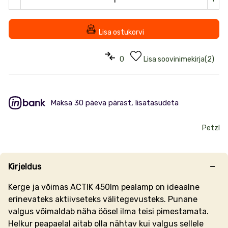
Lisa ostukorvi
0
Lisa soovinimekirja
(
2
)
Maksa 30 päeva pärast, lisatasudeta
Petzl
Kirjeldus
Kerge ja võimas ACTIK 450lm pealamp on ideaalne
erinevateks aktiivseteks välitegevusteks. Punane
valgus võimaldab näha öösel ilma teisi pimestamata.
Helkur peapaelal aitab olla nähtav kui valgus sellele