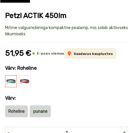
Petzl ACTIK 450lm
Toote
Mitme valgusrežiimiga kompaktne pealamp, mis sobib aktiivseks
liikumiseks
informatsioon
51,95 €
E-poes olemas
Saadavus kauplustes
Värv: Roheline
Roheline
Punane
Värv:
Roheline
punane
-
+