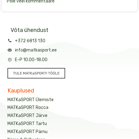
Pole veel kommentaare
Võta ühendust
+372 6813 130
info@matkasport.ee
E-P 10.00-18.00
TULE MATKaSPORTI TÖÖLE
Kauplused
MATKaSPORT Ülemiste
MATKaSPORT Rocca
MATKaSPORT Järve
MATKaSPORT Tartu
MATKaSPORT Pärnu