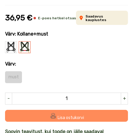
informatsioon
36,95 €
Saadavus
E-poes hetkel otsas
kauplustes
Värv: Kollane+must
Must
Kollane+must
Värv:
must
-
+
Lisa ostukorvi
Soovin teavitust, kui toode on jälle saadaval