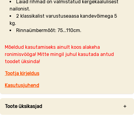
Laiad rihmad on valmistatud kergekaalulisest
nailonist.
2 klassikalist varustuseaasa kandevõimega 5
kg.
Rinnaümbermõõt: 75...110cm.
Mõeldud kasutamiseks ainult koos alakeha
ronimisvööga! Mitte mingil juhul kasutada antud
toodet üksinda!
Tootja kirjeldus
Kasutusjuhend
Toote üksikasjad