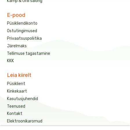
Kämp & Grill salong
E-pood
Püsikliendikonto
Ostutingimused
Privaatsuspoliitika
Järelmaks
Tellimuse tagastamine
KKK
Leia kiirelt
Püsiklient
Kinkekaart
Kasutusjuhendid
Teenused
Kontakt
Elektroonikaromud