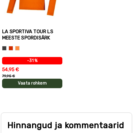
LA SPORTIVA TOUR LS
MEESTE SPORDISÄRK
Hall
Punane
oranž
-31 %
54,95 €
79,95 €
Vaata rohkem
Hinnangud ja kommentaarid