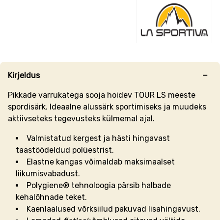
Kirjeldus
Pikkade varrukatega sooja hoidev TOUR LS meeste
spordisärk. Ideaalne alussärk sportimiseks ja muudeks
aktiivseteks tegevusteks külmemal ajal.
Valmistatud kergest ja hästi hingavast
taastöödeldud polüestrist.
Elastne k
angas võimaldab maksimaalset
liikumisvabadust.
Polygiene
®
tehnoloogia pärsib halbade
kehalõhnade teket.
Kaenlaalused võrksiilud pakuvad lisahingavust.