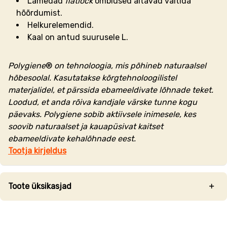
Lamedad
flatlock
õmblused aitavad vältida
hõõrdumist.
Helkurelemendid.
Kaal on antud suurusele L.
Polygiene
®
on tehnoloogia, mis põhineb naturaalsel
hõbesoolal. Kasutatakse kõrgtehnoloogilistel
materjalidel, et pärssida ebameeldivate lõhnade teket.
Loodud, et anda rõiva kandjale värske tunne kogu
päevaks. Polygiene sobib aktiivsele inimesele, kes
soovib naturaalset ja kauapüsivat kaitset
ebameeldivate kehalõhnade eest.
Tootja kirjeldus
Toote üksikasjad