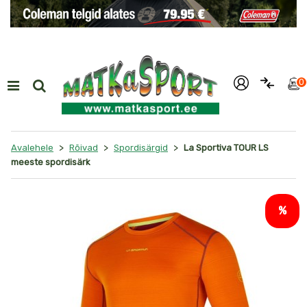
i
0
>
>
>
Avalehele
Rõivad
Spordisärgid
La Sportiva TOUR LS
meeste spordisärk
%