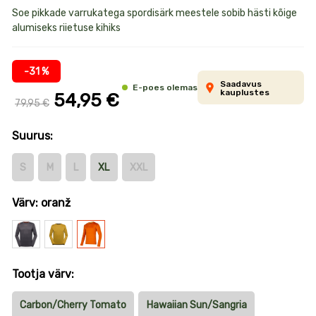
Toote
Soe pikkade varrukatega spordisärk meestele sobib hästi kõige
alumiseks riietuse kihiks
informatsioon
-31 %
Saadavus
E-poes olemas
kauplustes
54,95 €
79,95 €
Suurus:
S
M
L
XL
XXL
Värv: oranž
Hall
Punane
oranž
Tootja värv:
Carbon/Cherry Tomato
Hawaiian Sun/Sangria