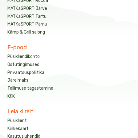
MATKaSPORT Rocca
MATKaSPORT Järve
MATKaSPORT Tartu
MATKaSPORT Pärnu
Kämp & Grill salong
E-pood
Püsikliendikonto
Ostutingimused
Privaatsuspoliitika
Järelmaks
Tellimuse tagastamine
KKK
Leia kiirelt
Püsiklient
Kinkekaart
Kasutusjuhendid