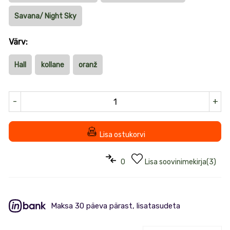
Savana/ Night Sky
Värv:
Hall
kollane
oranž
-
+
Lisa ostukorvi
0
Lisa soovinimekirja
(
3
)
Maksa 30 päeva pärast, lisatasudeta