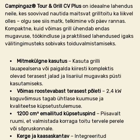
Campingaz® Tour & Grill CV Plus
on ideaalne lahendus
neile, kes soovivad nautida maitsvat grilltoitu ka liikvel
olles – olgu see siis matk, telkimine või päev rannas.
Kompaktne, kuid võimas grill ühendab endas
mugavuse, töökindluse ja praktilised lahendused igaks
välitingimusteks sobivaks toiduvalmistamiseks.
Mitmekülgne kasutus
– Kasuta grilli
lauapealsena või paigalda kiiresti komplektis
olevad terasest jalad ja lisariiul mugavaks püsti
kasutamiseks.
Võimas roostevabast terasest põleti
– 2,4 kW
koguvõimsus tagab ühtlase kuumuse ja
kvaliteetse küpsetustulemuse.
1200 cm² emailitud küpsetuspind
– Piisavalt
ruumi, et valmistada korraga toitu tervele perele
või sõpruskonnale.
Kerge ja kaasaskantav
– Integreeritud