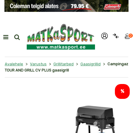
i
0
>
>
>
>
Avalehele
Varustus
Grillitarbed
Gaasigrillid
Campingaz
TOUR AND GRILL CV PLUS gaasigrill
%