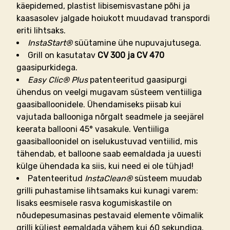
käepidemed, plastist libisemisvastane põhi ja
kaasasolev jalgade hoiukott muudavad transpordi
eriti lihtsaks.
InstaStart®
süütamine ühe nupuvajutusega.
Grill on kasutatav
CV 300 ja CV 470
gaasipurkidega.
Easy Clic® Plus
patenteeritud gaasipurgi
ühendus on veelgi mugavam süsteem ventiiliga
gaasiballoonidele. Ühendamiseks piisab kui
vajutada ballooniga nõrgalt seadmele ja seejärel
keerata ballooni 45° vasakule. Ventiiliga
gaasiballoonidel on iselukustuvad ventiilid, mis
tähendab, et balloone saab eemaldada ja uuesti
külge ühendada ka siis, kui need ei ole tühjad!
Patenteeritud
InstaClean®
süsteem muudab
grilli puhastamise lihtsamaks kui kunagi varem:
lisaks eesmisele rasva kogumiskastile on
nõudepesumasinas pestavaid elemente võimalik
grilli küljest eemaldada vähem kui 60 sekundiga.