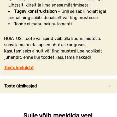
Lihtsalt, kiirelt ja ilma enese määrimiseta!
Tugev konstruktsioon
– Grill seisab kindlalt igal
pinnal ning sobib ideaalselt välitingimustesse.
Toode ei mahu pakiautomaati.
HOIATUS: Toote välispind võib olla kuum, mistõttu
soovitame hoida lapsed ohutus kauguses!
Kasutamiseks ainult välitingimustes! Loe hoolikalt
juhendit, enne kui toodet kasutama hakkad!
Toote koduleht
Toote üksikasjad
Sulle võib meeldida veel