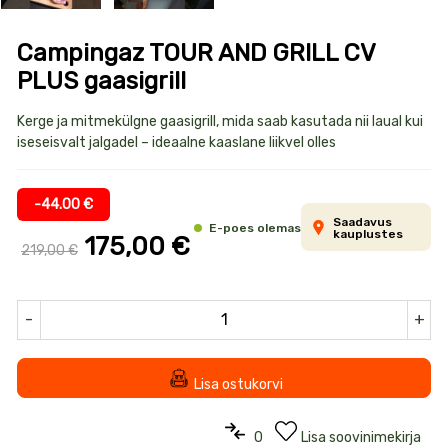
Campingaz TOUR AND GRILL CV
PLUS gaasigrill
Toote
Kerge ja mitmekülgne gaasigrill, mida saab kasutada nii laual kui
iseseisvalt jalgadel – ideaalne kaaslane liikvel olles
informatsioon
-44.00 €
Saadavus
E-poes olemas
kauplustes
175,00 €
219,00 €
-
+
Lisa ostukorvi
0
Lisa soovinimekirja