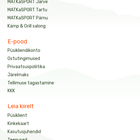
MATKaSPORT Järve
MATKaSPORT Tartu
MATKaSPORT Pärnu
Kämp & Grill salong
E-pood
Püsikliendikonto
Ostutingimused
Privaatsuspoliitika
Järelmaks
Tellimuse tagastamine
KKK
Leia kiirelt
Püsiklient
Kinkekaart
Kasutusjuhendid
Teenused