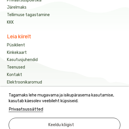
Privaatsuspoliitika
Järelmaks
Tellimuse tagastamine
KKK
Leia kiirelt
Püsiklient
Kinkekaart
Kasutusjuhendid
Teenused
Kontakt
Elektroonikaromud
Tagamaks lehe mugavama ja isikupärasema kasutamise,
Saage meie värskeimaid uudiseid ja eripakkumisi
kasutab käesolev veebileht küpsiseid.
Privaatsussätted
See sait on kaitstud reCAPTCHA-ga.
Keeldu kõigist