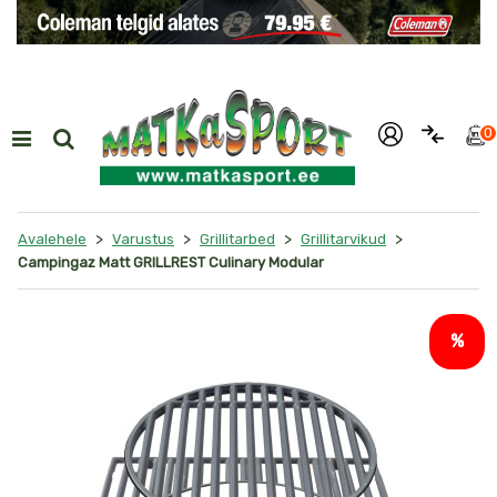
i
0
>
>
>
>
Avalehele
Varustus
Grillitarbed
Grillitarvikud
Campingaz Matt GRILLREST Culinary Modular
%