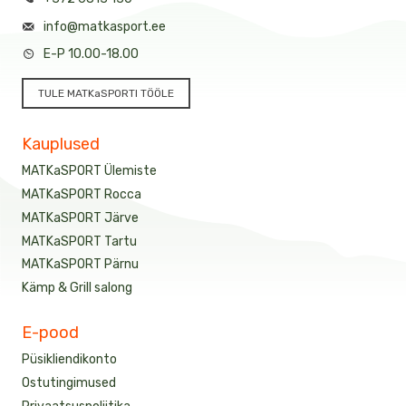
info@matkasport.ee
E-P 10.00-18.00
TULE MATKaSPORTI TÖÖLE
Kauplused
MATKaSPORT Ülemiste
MATKaSPORT Rocca
MATKaSPORT Järve
MATKaSPORT Tartu
MATKaSPORT Pärnu
Kämp & Grill salong
E-pood
Püsikliendikonto
Ostutingimused