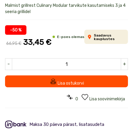
Toote
Malmist grillrest Culinary Modular tarvikute kasutamiseks 3 ja 4
seeria grillidel
informatsioon
-50 %
Saadavus
E-poes olemas
kauplustes
33,45 €
66,95 €
-
+
Lisa ostukorvi
0
Lisa soovinimekirja
Maksa 30 päeva pärast, lisatasudeta