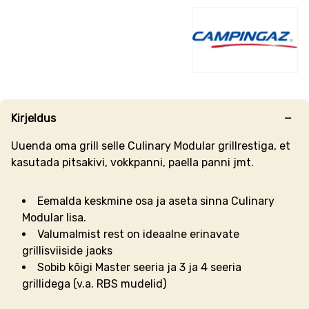
Kirjeldus
Uuenda oma grill selle Culinary Modular grillrestiga, et
kasutada pitsakivi, vokkpanni, paella panni jmt.
Eemalda keskmine osa ja aseta sinna Culinary
Modular lisa.
Valumalmist rest on ideaalne erinavate
grillisviiside jaoks
Sobib kõigi Master seeria ja 3 ja 4 seeria
grillidega (v.a. RBS mudelid)