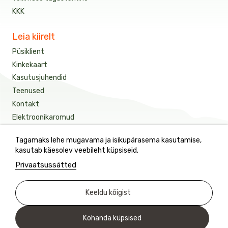
KKK
Leia kiirelt
Püsiklient
Kinkekaart
Kasutusjuhendid
Teenused
Kontakt
Elektroonikaromud
Tagamaks lehe mugavama ja isikupärasema kasutamise,
Saage meie värskeimaid uudiseid ja eripakkumisi
kasutab käesolev veebileht küpsiseid.
Privaatsussätted
See sait on kaitstud reCAPTCHA-ga.
Keeldu kõigist
Kohanda küpsised