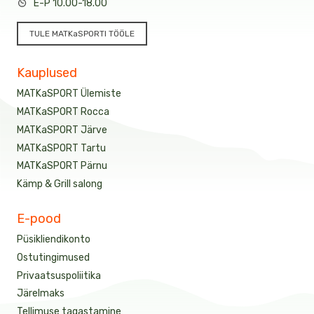
E-P 10.00-18.00
TULE MATKaSPORTI TÖÖLE
Kauplused
MATKaSPORT Ülemiste
MATKaSPORT Rocca
MATKaSPORT Järve
MATKaSPORT Tartu
MATKaSPORT Pärnu
Kämp & Grill salong
E-pood
Püsikliendikonto
Ostutingimused
Privaatsuspoliitika
Järelmaks
Tellimuse tagastamine