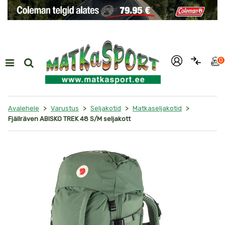
i
0
>
>
>
>
Avalehele
Varustus
Seljakotid
Matkaseljakotid
Fjällräven ABISKO TREK 48 S/M seljakott