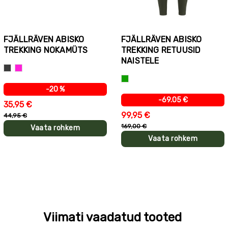
FJÄLLRÄVEN ABISKO
FJÄLLRÄVEN ABISKO
TREKKING NOKAMÜTS
TREKKING RETUUSID
NAISTELE
Tumehall
Roosa
Roheline
-20 %
-69.05 €
35,95 €
99,95 €
44,95 €
169,00 €
Vaata rohkem
Vaata rohkem
Viimati vaadatud tooted