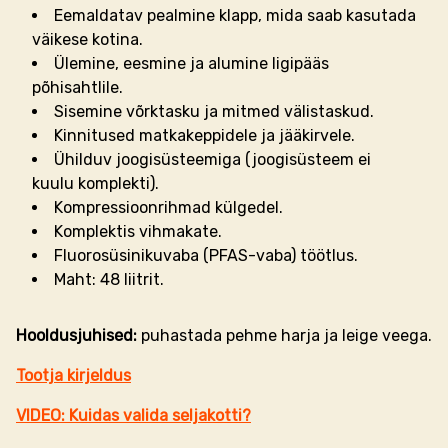
Eemaldatav pealmine klapp, mida saab kasutada
väikese kotina.
Ülemine, eesmine ja alumine ligipääs
põhisahtlile.
Sisemine võrktasku ja mitmed välistaskud.
Kinnitused matkakeppidele ja jääkirvele.
Ühilduv joogisüsteemiga (joogisüsteem ei
kuulu komplekti).
Kompressioonrihmad külgedel.
Komplektis vihmakate.
Fluorosüsinikuvaba (PFAS-vaba) töötlus.
Maht: 48 liitrit.
Hooldusjuhised:
puhastada pehme harja ja leige veega.
Tootja kirjeldus
VIDEO: Kuidas valida seljakotti?