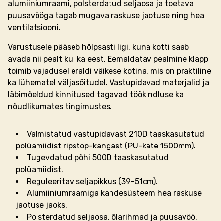
alumiiniumraami, polsterdatud seljaosa ja toetava
puusavööga tagab mugava raskuse jaotuse ning hea
ventilatsiooni.
Varustusele pääseb hõlpsasti ligi, kuna kotti saab
avada nii pealt kui ka eest. Eemaldatav pealmine klapp
toimib vajadusel eraldi väikese kotina, mis on praktiline
ka lühematel väljasõitudel. Vastupidavad materjalid ja
läbimõeldud kinnitused tagavad töökindluse ka
nõudlikumates tingimustes.
Valmistatud vastupidavast 210D taaskasutatud
polüamiidist ripstop-kangast (PU-kate 1500mm).
Tugevdatud põhi 500D taaskasutatud
polüamiidist.
Reguleeritav seljapikkus (39-51cm).
Alumiiniumraamiga kandesüsteem hea raskuse
jaotuse jaoks.
Polsterdatud seljaosa, õlarihmad ja puusavöö.