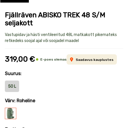
Fjällräven ABISKO TREK 48 S/M
seljakott
Toote
Vastupidav ja hästi ventileeritud 48L matkakott pikemateks
retkedeks soojal ajal või soojadel maadel
informatsioon
319,00 €
E-poes olemas
Saadavus kauplustes
Suurus:
50 L
Värv: Roheline
Roheline